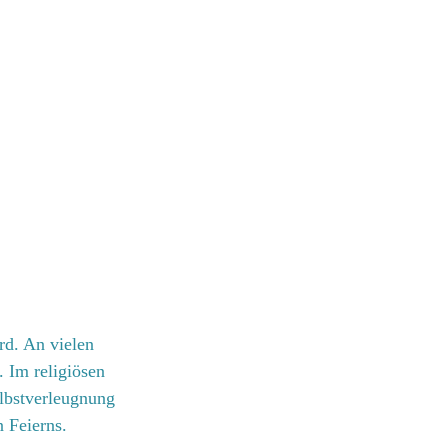
rd. An vielen 
. Im religiösen 
elbstverleugnung 
 Feierns.