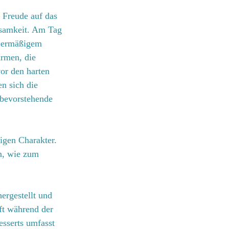
 Freude auf das 
tsamkeit. Am Tag 
übermäßigem 
rmen, die 
or den harten 
n sich die 
bevorstehende 
igen Charakter. 
n, wie zum 
ergestellt und 
ft während der 
esserts umfasst 