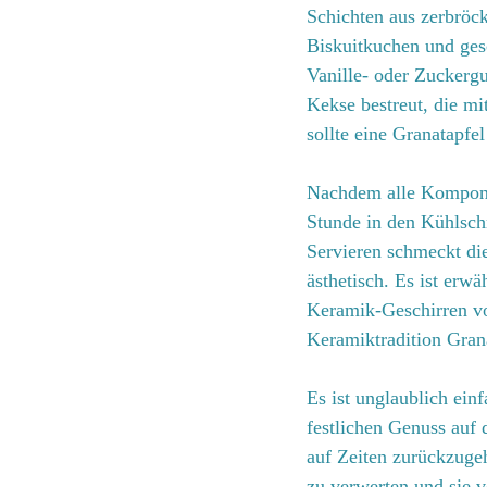
Schichten aus zerbröc
Biskuitkuchen und gesc
Vanille- oder Zuckergu
Kekse bestreut, die mi
sollte eine Granatapfel
Nachdem alle Komponen
Stunde in den Kühlschr
Servieren schmeckt die
ästhetisch. Es ist erwä
Keramik-Geschirren von
Keramiktradition Gran
Es ist unglaublich ei
festlichen Genuss auf 
auf Zeiten zurückzuge
zu verwerten und sie 