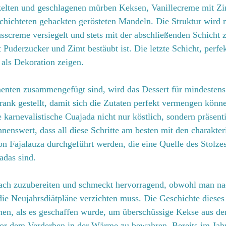
kelten und geschlagenen mürben Keksen, Vanillecreme mit Zi
hichteten gehackten gerösteten Mandeln. Die Struktur wird m
sscreme versiegelt und stets mit der abschließenden Schicht z
t Puderzucker und Zimt bestäubt ist. Die letzte Schicht, perfe
 als Dekoration zeigen.
ten zusammengefügt sind, wird das Dessert für mindestens 
ank gestellt, damit sich die Zutaten perfekt vermengen könn
 karnevalistische Cuajada nicht nur köstlich, sondern präsenti
hnenswert, dass all diese Schritte am besten mit den charakter
 Fajalauza durchgeführt werden, die eine Quelle des Stolzes 
adas sind.
nfach zuzubereiten und schmeckt hervorragend, obwohl man n
die Neujahrsdiätpläne verzichten muss. Die Geschichte dieses 
hen, als es geschaffen wurde, um überschüssige Kekse aus de
vor dem Verderben in der Wärme zu bewahren. Bereits im Jah