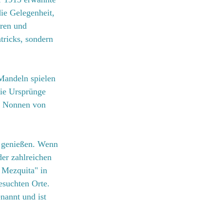
ie Gelegenheit, 
ren und 
ricks, sondern 
Mandeln spielen 
die Ursprünge 
er Nonnen von 
 genießen. Wenn 
er zahlreichen 
 Mezquita" in 
esuchten Orte. 
annt und ist 