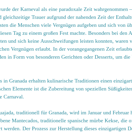
wurde der Karneval als eine paradoxale Zeit wahrgenommen –
d gleichzeitige Trauer aufgrund der nahenden Zeit der Enthal
ssten die Menschen viele Vergnügen aufgeben und sich von 
diesen Tag zu einem großen Fest machte. Besonders bei den A
teten und sich keine Ausschweifungen leisten konnten, waren v
chen Vergnügen erlaubt. In der vorangegangenen Zeit erlaubte
en in Form von besonderen Gerichten oder Desserts, um die 
in Granada erhalten kulinarische Traditionen einen einzigart
ischen Elemente ist die Zubereitung von speziellen Süßigkeite
e Carnaval.
uajada, traditionell für Granada, wird im Januar und Februar h
bene Mantecados, traditionelle spanische mürbe Kekse, die o
t werden. Der Prozess zur Herstellung dieses einzigartigen D