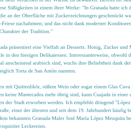
se Süßigkeiten in einem ihrer Werke: "In Granada hatte ich d
 die an der Oberfläche mit Zuckerzeichnungen geschmückt wa
Friese nachahmten; und das nicht dank moderner Konditorent
Charakter der Tradition."
da präsentiert eine Vielfalt an Desserts. Honig, Zucker und 
le in den hiesigen Delikatessen. Interessanterweise, obwohl 
al anscheinend arabisch sind, wuchs ihre Beliebtheit dank d
ünglich Torta de San Antón nannten.
n mit Quittenlikör, süßem Wein oder sogar einem Glas Cava
en keine Mantecados mehr übrig sind, kann Cuajada in einer d
ien der Stadt erworben werden. Ich empfehle dringend "López
raße, einer der ältesten und seit dem 19. Jahrhundert häufig b
 dem bekannten Granada-Maler José María López Mezquita ben
exquisiter Leckereien.