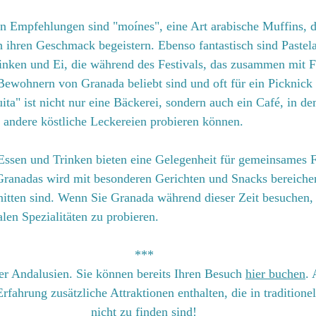
n Empfehlungen sind "moínes", eine Art arabische Muffins, d
h ihren Geschmack begeistern. Ebenso fantastisch sind Paste
nken und Ei, die während des Festivals, das zusammen mit 
n Bewohnern von Granada beliebt sind und oft für ein Pickni
a" ist nicht nur eine Bäckerei, sondern auch ein Café, in de
 andere köstliche Leckereien probieren können.
Essen und Trinken bieten eine Gelegenheit für gemeinsames F
ranadas wird mit besonderen Gerichten und Snacks bereichert
nitten sind. Wenn Sie Granada während dieser Zeit besuchen, 
alen Spezialitäten zu probieren.
***
er Andalusien. Sie können bereits Ihren Besuch 
hier buchen
. 
rfahrung zusätzliche Attraktionen enthalten, die in traditione
nicht zu finden sind!