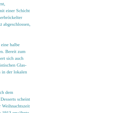
mt, 
it einer Schicht 
erbröckelter 
kt abgeschlossen, 
eine halbe 
en. Bereit zum 
ert sich auch 
istischen Glas-
in der lokalen 
ach dem 
Desserts scheint 
r Weihnachtszeit 
r 1913 erwähnte 