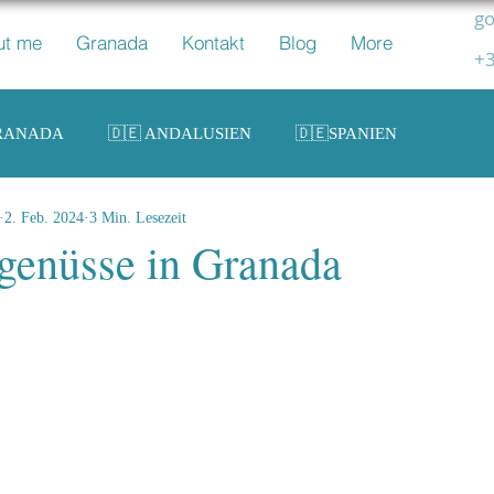
go
ut me
Granada
Kontakt
Blog
More
+3
GRANADA
🇩🇪 ANDALUSIEN
🇩🇪SPANIEN
2. Feb. 2024
3 Min. Lesezeit
genüsse in Granada