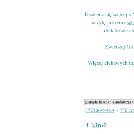
Dowiedz się więcej o 
wizytę już teraz 
wła
dodatkowe at
Zwiedzaj Gra
Więcej ciekawych inf
granada hiszpania
andaluzja 
🇵🇱GRANADA
🇵🇱 