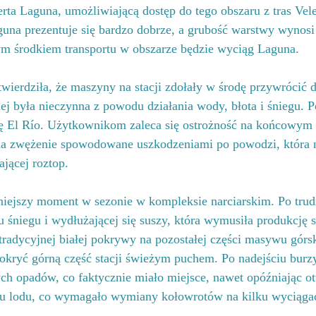
rta Laguna, umożliwiającą dostęp do tego obszaru z tras Vele
guna prezentuje się bardzo dobrze, a grubość warstwy wynosi
m środkiem transportu w obszarze będzie wyciąg Laguna.
ierdziła, że maszyny na stacji zdołały w środę przywrócić d
ej była nieczynna z powodu działania wody, błota i śniegu. 
sę El Río. Użytkownikom zaleca się ostrożność na końcowym 
 na zwężenie spowodowane uszkodzeniami po powodzi, która n
jącej roztop.
niejszy moment w sezonie w kompleksie narciarskim. Po tru
 śniegu i wydłużającej się suszy, która wymusiła produkcję 
 tradycyjnej białej pokrywy na pozostałej części masywu górs
okryć górną część stacji świeżym puchem. Po nadejściu burzy
ych opadów, co faktycznie miało miejsce, nawet opóźniając o
du lodu, co wymagało wymiany kołowrotów na kilku wyciąga