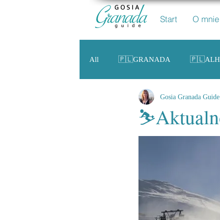
Start
O mnie
All
🇵🇱GRANADA
🇵🇱AL
Gosia Granada Guide
🇵🇱 ANDALUZJA
🇵🇱HIS
⛷️Aktualn