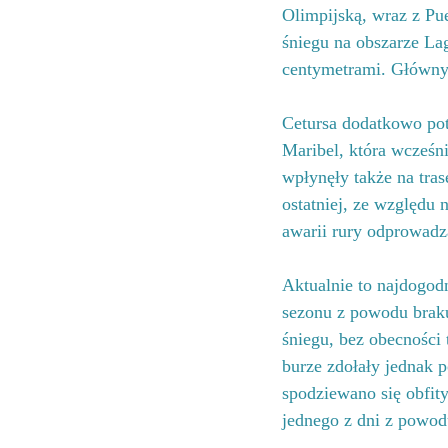
Olimpijską, wraz z Pue
śniegu na obszarze La
centymetrami. Główny
Cetursa dodatkowo potw
Maribel, która wcześni
wpłynęły także na tra
ostatniej, ze względu
awarii rury odprowadza
Aktualnie to najdogod
sezonu z powodu braku
śniegu, bez obecności
burze zdołały jednak p
spodziewano się obfit
jednego z dni z powo