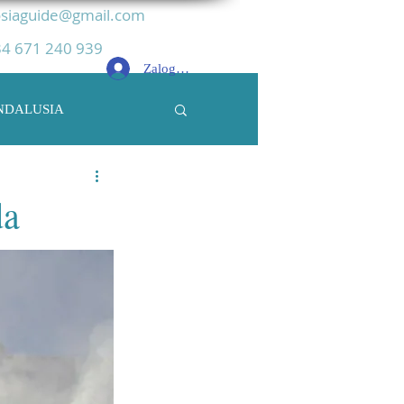
siaguide@gmail.com
4 671 240 939
Zaloguj się
NDALUSIA
da