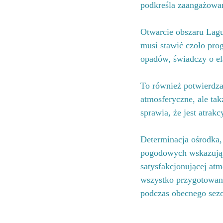
podkreśla zaangażowa
Otwarcie obszaru Lagun
musi stawić czoło pr
opadów, świadczy o ela
To również potwierdza
atmosferyczne, ale ta
sprawia, że jest atrak
Determinacja ośrodka,
pogodowych wskazują 
satysfakcjonującej a
wszystko przygotowano
podczas obecnego sez