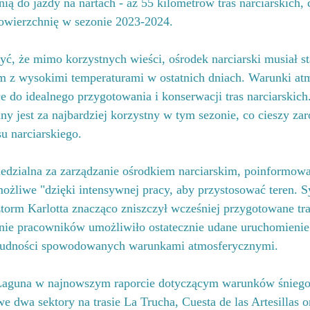
ą do jazdy na nartach - aż 55 kilometrów tras narciarskich, 
owierzchnię w sezonie 2023-2024.
yć, że mimo korzystnych wieści, ośrodek narciarski musiał st
z wysokimi temperaturami w ostatnich dniach. Warunki atm
e do idealnego przygotowania i konserwacji tras narciarskich
 jest za najbardziej korzystny w tym sezonie, co cieszy zar
u narciarskiego.
edzialna za zarządzanie ośrodkiem narciarskim, poinformował
żliwe "dzięki intensywnej pracy, aby przystosować teren. Sy
sztorm Karlotta znacząco zniszczył wcześniej przygotowane tr
ie pracowników umożliwiło ostatecznie udane uruchomienie 
trudności spowodowanych warunkami atmosferycznymi.
Laguna w najnowszym raporcie dotyczącym warunków śnieg
 dwa sektory na trasie La Trucha, Cuesta de las Artesillas or