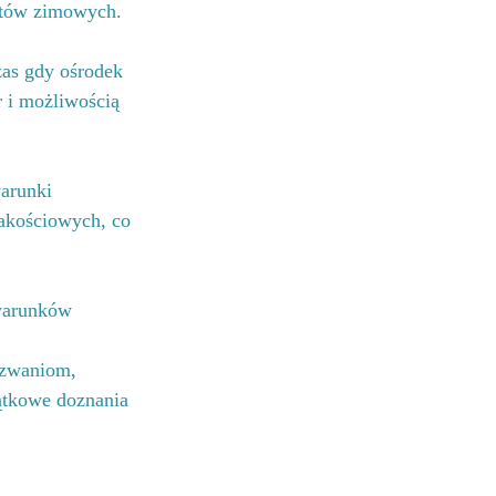
rtów zimowych.
zas gdy ośrodek 
 i możliwością 
arunki 
akościowych, co 
 warunków 
 
yzwaniom, 
ątkowe doznania 