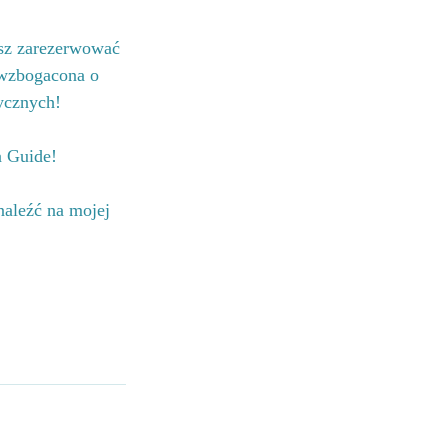
sz zarezerwować 
 wzbogacona o 
ycznych!
a Guide!
naleźć na mojej 