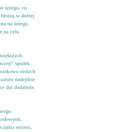
e śniegu, co 
błotną w dolnej 
ota na śniegu. 
e na celu 
 większych 
aczny" spadek 
osunkowo niskich 
zanim nadejdzie 
ce dni dodatnim 
owego 
ogodowymi. 
czątku sezonu, 