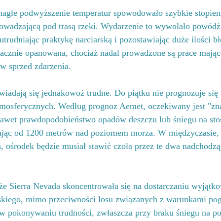
 nagłe podwyższenie temperatur spowodowało szybkie stopieni
owadzającą pod trasą rzeki. Wydarzenie to wywołało powódź 
 utrudniając praktykę narciarską i pozostawiając duże ilości bł
znacznie opanowana, chociaż nadal prowadzone są prace mając
w sprzed zdarzenia.
iadają się jednakowoż trudne. Do piątku nie prognozuje się
mosferycznych. Według prognoz Aemet, oczekiwany jest "zn
e nawet prawdopodobieństwo opadów deszczu lub śniegu na st
ając od 1200 metrów nad poziomem morza. W międzyczasie, 
, ośrodek będzie musiał stawić czoła przez te dwa nadchodzą
 że Sierra Nevada skoncentrowała się na dostarczaniu wyjątk
rskiego, mimo przeciwności losu związanych z warunkami p
w pokonywaniu trudności, zwłaszcza przy braku śniegu na po