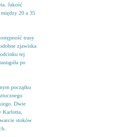
ta. Jakość 
 między 20 a 35 
ostępność trasy 
Podobne zjawiska 
odcinku tej 
astąpiła po 
dnym początku 
sztucznego 
kiego. Dwie 
 Karlotta, 
twarcie stoków 
ch.