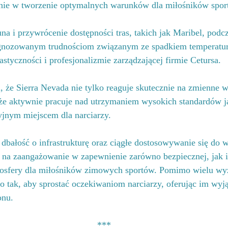
nie w tworzenie optymalnych warunków dla miłośników spo
a i przywrócenie dostępności tras, takich jak Maribel, podc
ognozowanym trudnościom związanym ze spadkiem temperatur
styczności i profesjonalizmie zarządzającej firmie Cetursa.
, że Sierra Nevada nie tylko reaguje skutecznie na zmienne w
kże aktywnie pracuje nad utrzymaniem wysokich standardów j
cyjnym miejscem dla narciarzy.
 dbałość o infrastrukturę oraz ciągłe dostosowywanie się do
na zaangażowanie w zapewnienie zarówno bezpiecznej, jak i
tmosfery dla miłośników zimowych sportów. Pomimo wielu w
 tak, aby sprostać oczekiwaniom narciarzy, oferując im wyj
onu.
***