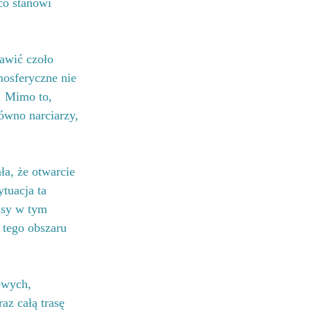
co stanowi 
awić czoło 
osferyczne nie 
. Mimo to, 
ówno narciarzy, 
a, że otwarcie 
tuacja ta 
asy w tym 
tego obszaru 
owych, 
az całą trasę 