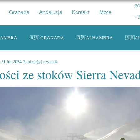
go
Granada
Andaluzja
Kontakt
More
+3
HAMBRA
🇬🇧 GRANADA
🇬🇧ALHAMBRA
🇬🇧A
21 lut 2024
3 minut(y) czytania
ZPANIA
🇬🇧 SPAIN
ości ze stoków Sierra Neva