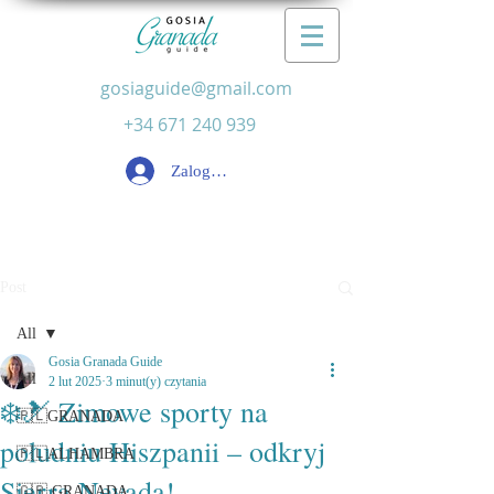
gosiaguide@gmail.com
+34 671 240 939
Zaloguj się
Post
All
Gosia Granada Guide
All
2 lut 2025
3 minut(y) czytania
❄️🎿 Zimowe sporty na
🇵🇱GRANADA
południu Hiszpanii – odkryj
🇵🇱ALHAMBRA
Sierra Nevada!
🇬🇧 GRANADA