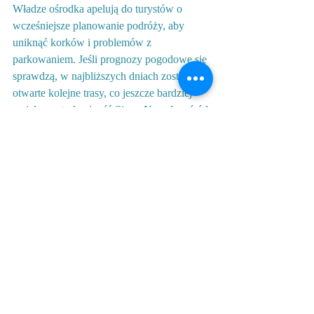
Władze ośrodka apelują do turystów o 
wcześniejsze planowanie podróży, aby 
uniknąć korków i problemów z 
parkowaniem. Jeśli prognozy pogodowe się 
sprawdzą, w najbliższych dniach zostaną 
otwarte kolejne trasy, co jeszcze bardziej 
zwiększy atrakcyjność Sierra Nevada wśród 
miłośników sportów zimowych.
Czy marzyłeś kiedyś o jeździe na nartach w 
Hiszpanii, a potem o relaksie w ciepłym 
andaluzyjskim słońcu? Sierra Nevada to 
miejsce, gdzie możesz doświadczyć obu 
tych rzeczy jednocześnie.
***
Dowiedz się więcej o Andaluzji z 
przewodnikiem po polsku. Możesz 