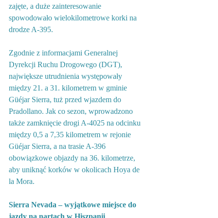
zajęte, a duże zainteresowanie 
spowodowało wielokilometrowe korki na 
drodze A-395.
Zgodnie z informacjami Generalnej 
Dyrekcji Ruchu Drogowego (DGT), 
największe utrudnienia występowały 
między 21. a 31. kilometrem w gminie 
Güéjar Sierra, tuż przed wjazdem do 
Pradollano. Jak co sezon, wprowadzono 
także zamknięcie drogi A-4025 na odcinku 
między 0,5 a 7,35 kilometrem w rejonie 
Güéjar Sierra, a na trasie A-396 
obowiązkowe objazdy na 36. kilometrze, 
aby uniknąć korków w okolicach Hoya de 
la Mora.
Sierra Nevada – wyjątkowe miejsce do 
jazdy na nartach w Hiszpanii