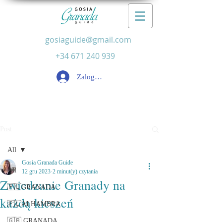
gosiaguide@gmail.com
+34 671 240 939
Zaloguj się
Post
All
Gosia Granada Guide
All
12 gru 2023
2 minut(y) czytania
Zwiedzanie Granady na
🇵🇱GRANADA
każdą kieszeń
🇵🇱ALHAMBRA
🇬🇧 GRANADA