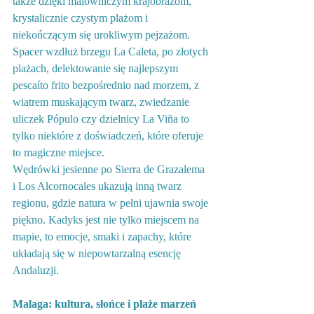
także dzięki malowniczym krajobrazom, 
krystalicznie czystym plażom i 
niekończącym się urokliwym pejzażom. 
Spacer wzdłuż brzegu La Caleta, po złotych 
plażach, delektowanie się najlepszym 
pescaíto frito bezpośrednio nad morzem, z 
wiatrem muskającym twarz, zwiedzanie 
uliczek Pópulo czy dzielnicy La Viña to 
tylko niektóre z doświadczeń, które oferuje 
to magiczne miejsce.
Wędrówki jesienne po Sierra de Grazalema 
i Los Alcornocales ukazują inną twarz 
regionu, gdzie natura w pełni ujawnia swoje 
piękno. Kadyks jest nie tylko miejscem na 
mapie, to emocje, smaki i zapachy, które 
układają się w niepowtarzalną esencję 
Andaluzji.
Malaga: kultura, słońce i plaże marzeń