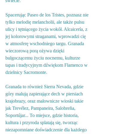
świecie.
Spacerując Paseo de los Tristes, poznasz nie 
tylko melodię melancholii, ale także pulsu 
ulicy i tętniącego życia wokół. Alcaicería, z 
jej kolorowymi straganami, wprowadzi cię 
w atmosferę wschodniego targu. Granada 
wieczorową porą ożywa dzięki 
bulgoczącemu życiu nocnemu, kulturze 
tapas i tradycyjnym dźwiękom Flamenco w 
dzielnicy Sacromonte.
Granada to również Sierra Nevada, gdzie 
góry malują zapierające dech w piersiach 
krajobrazy, oraz malownicze wioski takie 
jak Trevélez, Pampaneira, Salobreña, 
Soportújar... To miejsce, gdzie historia, 
kultura i przyroda splatają się, tworząc 
niezapomniane doświadczenie dla każdego 