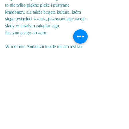
to nie tylko piękne plaże i pustynne 
krajobrazy, ale także bogata kultura, która 
sięga tysiącleci wstecz, pozostawiając swoje 
ślady w każdym zakątku tego 
fascynującego obszaru.
W regionie Andaluzji każde miasto jest jak 
klejnot, prezentując unikalne piękno i 
tradycję. Sevilla, Kordoba, Jaén, Córdoba, 
Huelva, Cádiz, Málaga, Granada, Almería – 
każde z tych miejsc oferuje niezapomniane 
doświadczenia.
Andaluzja to nie tylko obszar geograficzny, 
to fascynująca podróż przez historię, kulturę 
i piękno natury. Każde miasto, plaża i 
zakątek składają się na niezapomnianą 
opowieść o tym urokliwym zakątku 