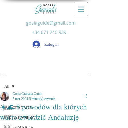
gosiaguide@gmail.com
+34 671 240 939
Zaloguj się
Post
All
Gosia Granada Guide
All
5 mar 2024
5 minut(y) czytania
☀️🌊 8 powodów dla których
🇵🇱GRANADA
warto zwiedzić Andaluzję
🇵🇱ALHAMBRA
🇬🇧 GRANADA