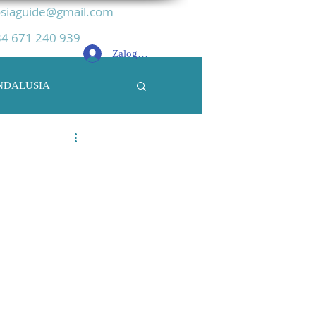
siaguide@gmail.com
4 671 240 939
Zaloguj się
NDALUSIA