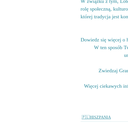
W związku z tym, Loter
rolę społeczną, kultur
której tradycja jest k
Dowiedz się więcej o 
W ten sposób Tw
u
Zwiedzaj Gran
Więcej ciekawych inf
🇵🇱HISZPANIA