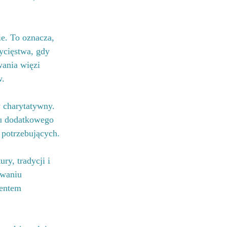
ie. To oznacza, 
ycięstwa, gdy 
wania więzi 
w.
 charytatywny. 
iu dodatkowego 
 potrzebujących.
ry, tradycji i 
owaniu 
mentem 