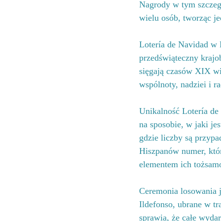
Nagrody w tym szczeg
wielu osób, tworząc j
Lotería de Navidad w Hi
przedświąteczny krajo
sięgają czasów XIX wie
wspólnoty, nadziei i r
Unikalność Lotería de
na sposobie, w jaki je
gdzie liczby są przypa
Hiszpanów numer, który
elementem ich tożsamo
Ceremonia losowania j
Ildefonso, ubrane w tr
sprawia, że całe wydarz