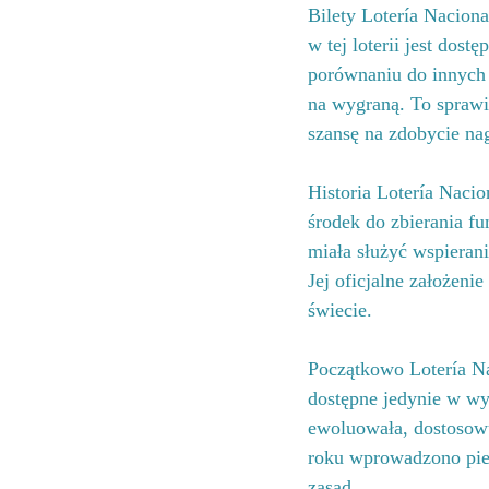
Bilety Lotería Nacional
w tej loterii jest dost
porównaniu do innych 
na wygraną. To sprawia,
szansę na zdobycie na
Historia Lotería Nacio
środek do zbierania fu
miała służyć wspieran
Jej oficjalne założenie
świecie.
Początkowo Lotería Na
dostępne jedynie w wy
ewoluowała, dostosowu
roku wprowadzono pier
zasad.