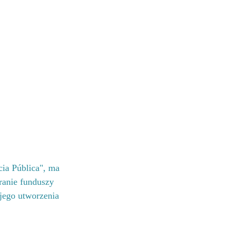
cia Pública", ma 
branie funduszy 
ojego utworzenia 