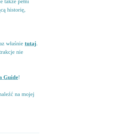
e także pełni 
ą historię, 
az właśnie 
tutaj
. 
rakcje nie 
a Guide
!
naleźć na mojej 