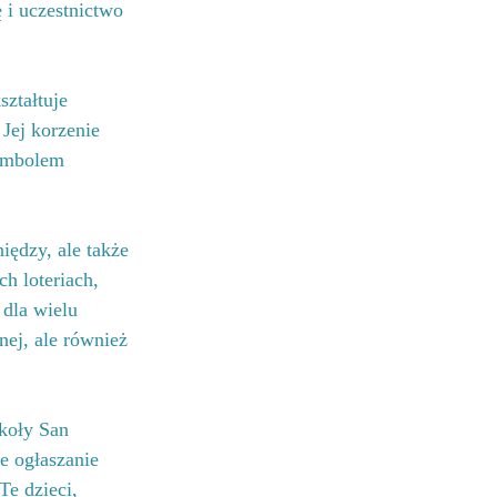
i uczestnictwo 
ształtuje 
Jej korzenie 
symbolem 
ędzy, ale także 
h loteriach, 
 dla wielu 
nej, ale również 
koły San 
e ogłaszanie 
Te dzieci, 