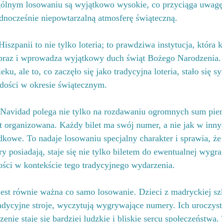
ólnym losowaniu są wyjątkowo wysokie, co przyciąga uwagę 
ednocześnie niepowtarzalną atmosferę świąteczną.
szpanii to nie tylko loteria; to prawdziwa instytucja, która k
braz i wprowadza wyjątkowy duch świąt Bożego Narodzenia. 
ku, ale to, co zaczęło się jako tradycyjna loteria, stało się 
adości w okresie świątecznym.
 Navidad polega nie tylko na rozdawaniu ogromnych sum pieni
st organizowana. Każdy bilet ma swój numer, a nie jak w innyc
dkowe. To nadaje losowaniu specjalny charakter i sprawia, że
 posiadają, staje się nie tylko biletem do ewentualnej wygra
ści w kontekście tego tradycyjnego wydarzenia.
est równie ważna co samo losowanie. Dzieci z madryckiej sz
adycyjne stroje, wyczytują wygrywające numery. Ich uroczyst
enie staje się bardziej ludzkie i bliskie sercu społeczeństwa. 