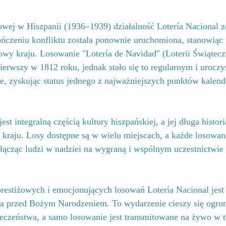
ej w Hiszpanii (1936–1939) działalność Lotería Nacional zo
ończeniu konfliktu została ponownie uruchomiona, stanowiąc
wy kraju. Losowanie "Lotería de Navidad" (Loterii Świątecz
erwszy w 1812 roku, jednak stało się to regularnym i uroczy
, zyskując status jednego z najważniejszych punktów kalend
est integralną częścią kultury hiszpańskiej, a jej długa histor
 kraju. Losy dostępne są w wielu miejscach, a każde losowan
łącząc ludzi w nadziei na wygraną i wspólnym uczestnictwie
restiżowych i emocjonujących losowań Lotería Nacional jest 
a przed Bożym Narodzeniem. To wydarzenie cieszy się ogr
eczeństwa, a samo losowanie jest transmitowane na żywo w te