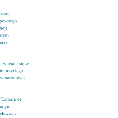
stała 
 pewnego 
nej) 
stym 
arza 
ia wpisuje się w 
ie przyciąga 
 w narodowej 
"Lotería de 
omnym 
lewizji. 