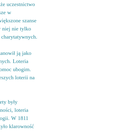
e ​​uczestnictwo 
sze w 
większone szanse 
 niej nie tylko 
w charytatywnych.
anowił ją jako 
nych. Loteria 
 pomoc ubogim. 
rszych loterii na 
ety były 
ości, loteria 
logii. W 1811 
yło klarowność 