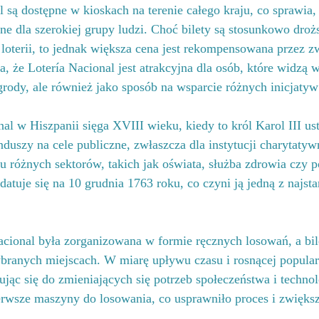
 są dostępne w kioskach na terenie całego kraju, co sprawia, ż
ępne dla szerokiej grupy ludzi. Choć bilety są stosunkowo droż
loterii, to jednak większa cena jest rekompensowana przez z
 że ​​Lotería Nacional jest atrakcyjna dla osób, które widzą w
grody, ale również jako sposób na wsparcie różnych inicjaty
nal w Hiszpanii sięga XVIII wieku, kiedy to król Karol III ust
nduszy na cele publiczne, zwłaszcza dla instytucji charytatyw
iu różnych sektorów, takich jak oświata, służba zdrowia czy
 datuje się na 10 grudnia 1763 roku, co czyni ją jedną z najsta
cional była zorganizowana w formie ręcznych losowań, a bil
branych miejscach. W miarę upływu czasu i rosnącej popularn
jąc się do zmieniających się potrzeb społeczeństwa i techno
wsze maszyny do losowania, co usprawniło proces i zwiększ