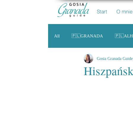
Start
O mnie
All
🇵🇱GRANADA
🇵🇱AL
Gosia Granada Guide
🇵🇱 ANDALUZJA
🇵🇱HIS
Hiszpańsk