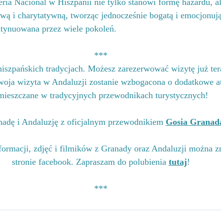
ía Nacional w Hiszpanii nie tylko stanowi formę hazardu, al
ową i charytatywną, tworząc jednocześnie bogatą i emocjonując
ontynuowana przez wiele pokoleń.
***
hiszpańskich tradycjach. Możesz zarezerwować wizytę już ter
oja wizyta w Andaluzji zostanie wzbogacona o dodatkowe at
mieszczane 
w tradycyjnych przewodnikach turystycznych!
adę i Andaluzję z oficjalnym przewodnikiem 
Gosia Granad
ormacji, zdjęć i filmików z Granady oraz Andaluzji można z
stronie facebook. Zapraszam do polubienia 
tutaj
!
***