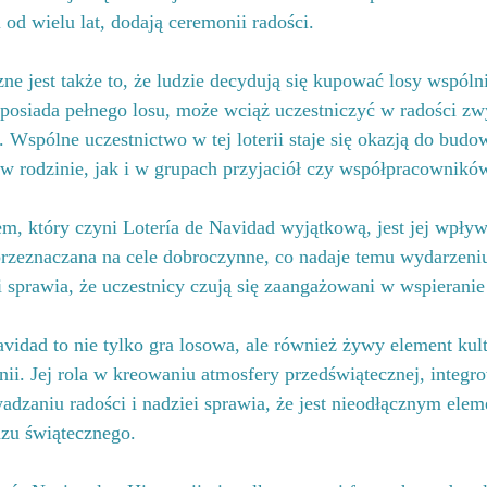
i od wielu lat, dodają ceremonii radości.
ne jest także to, że ludzie decydują się kupować losy wspóln
e posiada pełnego losu, może wciąż uczestniczyć w radości zw
 Wspólne uczestnictwo w tej loterii staje się okazją do budo
w rodzinie, jak i w grupach przyjaciół czy współpracownikó
 który czyni Lotería de Navidad wyjątkową, jest jej wpływ
rzeznaczana na cele dobroczynne, co nadaje temu wydarzen
 sprawia, że uczestnicy czują się zaangażowani w wspieranie
idad to nie tylko gra losowa, ale również żywy element kultu
ii. Jej rola w kreowaniu atmosfery przedświątecznej, integr
adzaniu radości i nadziei sprawia, że jest nieodłącznym ele
azu świątecznego.