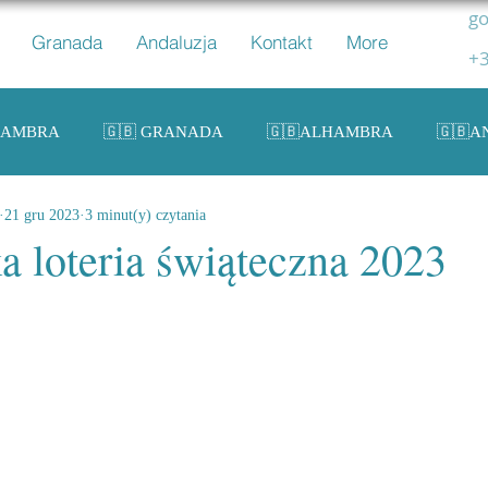
go
Granada
Andaluzja
Kontakt
More
+3
HAMBRA
🇬🇧 GRANADA
🇬🇧ALHAMBRA
🇬🇧A
21 gru 2023
3 minut(y) czytania
ZPANIA
🇬🇧 SPAIN
a loteria świąteczna 2023