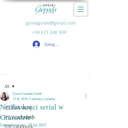
gosiaguide@gmail.com
+34 671 240 939
Zaloguj się
Post
All
Gosia Granada Guide
All
15 lis 2020
2 minut(y) czytania
Netflix kręci serial w
🇵🇱GRANADA
Granadzie!
🇵🇱ALHAMBRA
Zaktualizowano:
28 lut 2021
🇬🇧 GRANADA