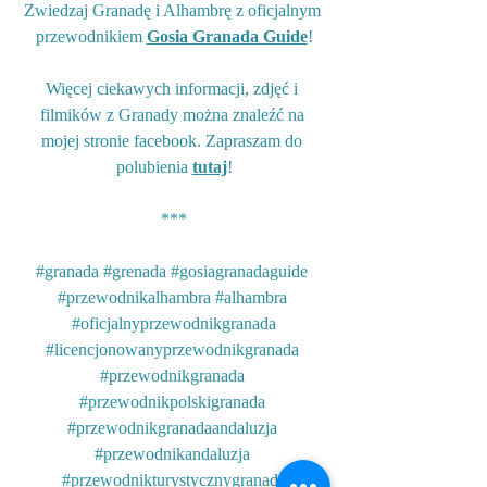
Zwiedzaj Granadę i Alhambrę z oficjalnym 
przewodnikiem 
Gosia Granada Guide
!
Więcej ciekawych informacji, zdjęć i 
filmików z Granady można znaleźć na 
mojej stronie facebook. Zapraszam do 
polubienia 
tutaj
!
***
#granada
#grenada
#gosiagranadaguide
#przewodnikalhambra
#alhambra
#oficjalnyprzewodnikgranada
#licencjonowanyprzewodnikgranada
#przewodnikgranada
#przewodnikpolskigranada
#przewodnikgranadaandaluzja
#przewodnikandaluzja
#przewodnikturystycznygranada