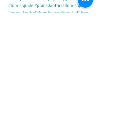
#touristguide
#granadaofficialtouristguide
#granadareiseführer
#alhambrareiseführer
#touristguidegranada
#alhambraofficialguide
#officialtouristguidegranada
granada hiszpania
andaluzja taka piękna
przewodnik granada
granada andaluzja
wycieczki po polsku
zwiedzaj z przewodnikiem
oficjalny przewodnik alhambra
oficjalny przewodnik granada
licencjonowany przewodnik alhambra
przewodnik alhambra
Netflix granada
grenada
🇵🇱GRANADA