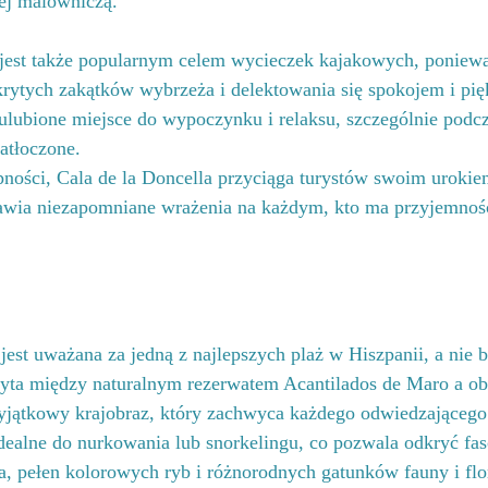
iej malowniczą.
jest także popularnym celem wycieczek kajakowych, poniewa
rytych zakątków wybrzeża i delektowania się spokojem i pię
 ulubione miejsce do wypoczynku i relaksu, szczególnie podcz
zatłoczone.
ności, Cala de la Doncella przyciąga turystów swoim urokie
awia niezapomniane wrażenia na każdym, kto ma przyjemność
jest uważana za jedną z najlepszych plaż w Hiszpanii, a nie 
kryta między naturalnym rezerwatem Acantilados de Maro a ob
yjątkowy krajobraz, który zachwyca każdego odwiedzającego.
 idealne do nurkowania lub snorkelingu, co pozwala odkryć fa
, pełen kolorowych ryb i różnorodnych gatunków fauny i flo