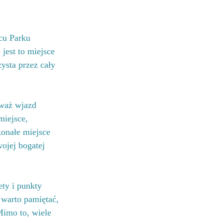
cu Parku 
jest to miejsce 
ysta przez cały 
eważ wjazd 
miejsce, 
konałe miejsce 
ojej bogatej 
ty i punkty 
 warto pamiętać, 
Mimo to, wiele 