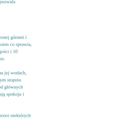
 pozwala 
zonej górami i 
kiem co sprawia, 
ości i 10 
ku.
a jej wodach, 
nym stopniu 
 od głównych 
ją spokoju i 
przez niektórych 