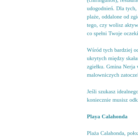
(chiringuitos), restau
udogodnień. Dla tych, 
plaże, oddalone od zgi
tego, czy wolisz akty
co spełni Twoje oczek
Wśród tych bardziej od
ukrytych między skałam
zgiełku. Gmina Nerja w
malowniczych zatocze
Jeśli szukasz idealneg
koniecznie musisz odkr
Playa Calahonda 
Plaża Calahonda, poł