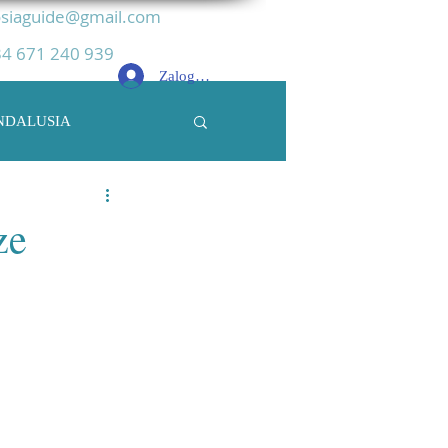
siaguide@gmail.com
4 671 240 939
Zaloguj się
NDALUSIA
ze