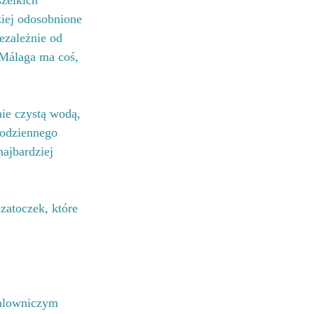
szelkich 
ziej odosobnione 
ezależnie od 
 Málaga ma coś, 
nie czystą wodą, 
codziennego 
najbardziej 
zatoczek, które 
malowniczym 