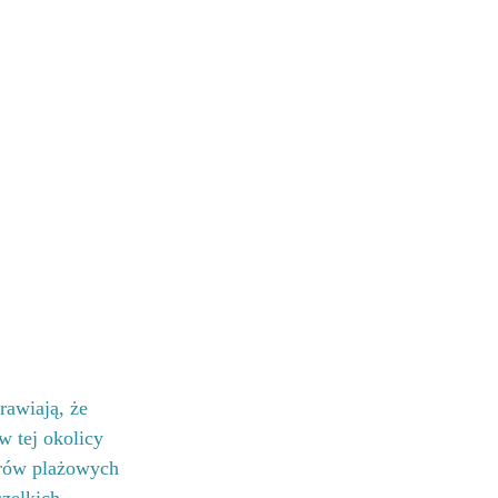
awiają, że 
 tej okolicy 
arów plażowych 