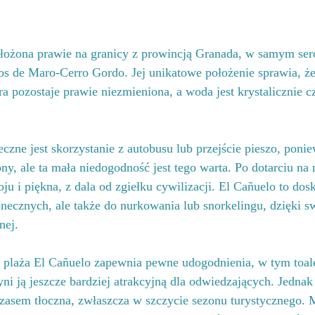
ołożona prawie na granicy z prowincją Granada, w samym ser
s de Maro-Cerro Gordo. Jej unikatowe położenie sprawia, że 
a pozostaje prawie niezmieniona, a woda jest krystalicznie cz
czne jest skorzystanie z autobusu lub przejście pieszo, poni
ny, ale ta mała niedogodność jest tego warta. Po dotarciu na 
ju i piękna, z dala od zgiełku cywilizacji. El Cañuelo to dos
łonecznych, ale także do nurkowania lub snorkelingu, dzięki sw
nej.
 plaża El Cañuelo zapewnia pewne udogodnienia, w tym toale
ni ją jeszcze bardziej atrakcyjną dla odwiedzających. Jednak
czasem tłoczna, zwłaszcza w szczycie sezonu turystycznego. 