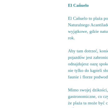
El Cañuelo
El Cañuelo to plaża p
Naturalnego Acantilado
wyjątkowe, gdzie natur
rok.
Aby tam dotrzeć, konie
pojazdów jest zabronio
odnajdujesz oazę spoko
nie tylko do kąpieli s
faunie i florze podwod
Mimo swojej dzikości,
gastronomiczne, co czy
że plaża ta może być 