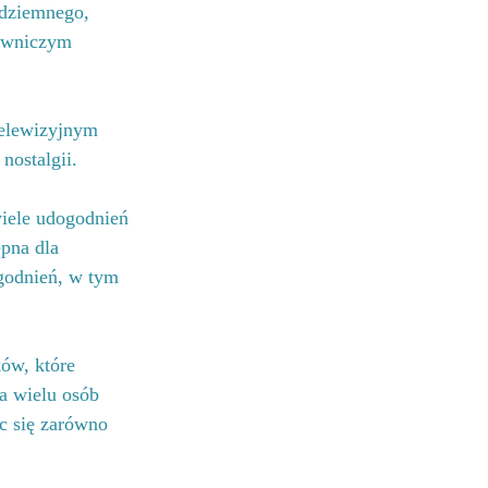
ódziemnego, 
owniczym 
telewizyjnym 
nostalgii.
wiele udogodnień 
ępna dla 
ogodnień, w tym 
ów, które 
a wielu osób 
ąc się zarówno 