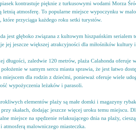
piasek kontrastuje pięknie z turkusowymi wodami Morza Śr
ą letnią atmosferę. To popularne miejsce wypoczynku w mal
 które przyciąga każdego roku setki turystów.
nda jest głęboko związana z kultowym hiszpańskim serialem 
e jej jeszcze większej atrakcyjności dla miłośników kultury i 
ej długości, zaledwie 120 metrów, plaża Calahonda oferuje 
lne położenie w samym sercu miasta sprawia, że jest łatwo dost
ym miejscem dla rodzin z dziećmi, ponieważ oferuje wiele ud
ość wypożyczenia leżaków i parasoli.
urokliwych elementów plaży są małe domki i magazyny rybak
 przy skałach, dodając jeszcze więcej uroku temu miejscu. Dl
alne miejsce na spędzenie relaksującego dnia na plaży, ciesz
 i atmosferą malowniczego miasteczka.