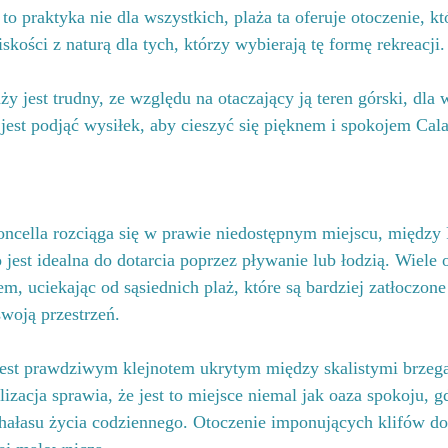
o praktyka nie dla wszystkich, plaża ta oferuje otoczenie, kt
skości z naturą dla tych, którzy wybierają tę formę rekreacji.
y jest trudny, ze względu na otaczający ją teren górski, dla 
est podjąć wysiłek, aby cieszyć się pięknem i spokojem Cala
ncella rozciąga się w prawie niedostępnym miejscu, między P
o jest idealna do dotarcia poprzez pływanie lub łodzią. Wiele
em, uciekając od sąsiednich plaż, które są bardziej zatłoczone
woją przestrzeń.
jest prawdziwym klejnotem ukrytym między skalistymi brzega
lizacja sprawia, że jest to miejsce niemal jak oaza spokoju, 
hałasu życia codziennego. Otoczenie imponujących klifów dod