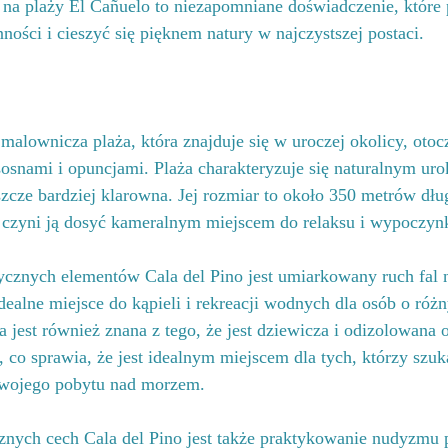
 na plaży El Cañuelo to niezapomniane doświadczenie, które
ności i cieszyć się pięknem natury w najczystszej postaci.
 malownicza plaża, która znajduje się w uroczej okolicy, otoc
sosnami i opuncjami. Plaża charakteryzuje się naturalnym uro
zcze bardziej klarowna. Jej rozmiar to około 350 metrów dług
 czyni ją dosyć kameralnym miejscem do relaksu i wypoczyn
ycznych elementów Cala del Pino jest umiarkowany ruch fal n
 idealne miejsce do kąpieli i rekreacji wodnych dla osób o róż
a jest również znana z tego, że jest dziewicza i odizolowana
 co sprawia, że jest idealnym miejscem dla tych, którzy szuka
swojego pobytu nad morzem.
cznych cech Cala del Pino jest także praktykowanie nudyzmu 