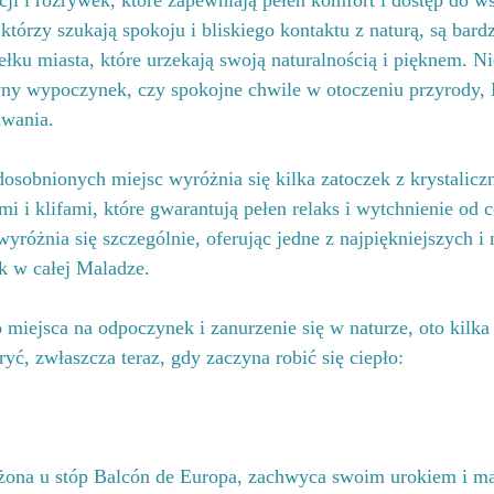
racji i rozrywek, które zapewniają pełen komfort i dostęp do w
którzy szukają spokoju i bliskiego kontaktu z naturą, są bard
ełku miasta, które urzekają swoją naturalnością i pięknem. Ni
wny wypoczynek, czy spokojne chwile w otoczeniu przyrody,
iwania.
osobnionych miejsc wyróżnia się kilka zatoczek z krystalicz
i i klifami, które gwarantują pełen relaks i wytchnienie od 
yróżnia się szczególnie, oferując jedne z najpiękniejszych i 
k w całej Maladze.
o miejsca na odpoczynek i zanurzenie się w naturze, oto kilka 
yć, zwłaszcza teraz, gdy zaczyna robić się ciepło:
ożona u stóp Balcón de Europa, zachwyca swoim urokiem i 