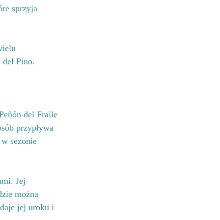
óre sprzyja 
wielu 
 del Pino.
eñón del Fraile 
 osób przypływa 
 w sezonie 
mi. Jej 
gdzie można 
aje jej uroku i 