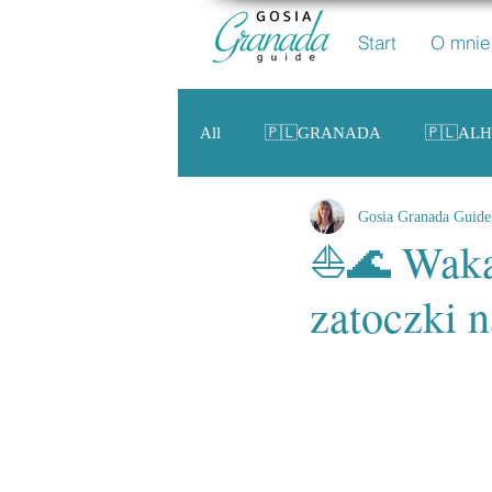
Start
O mnie
All
🇵🇱GRANADA
🇵🇱AL
Gosia Granada Guide
🇵🇱 ANDALUZJA
🇵🇱HIS
⛵️🌊 Waka
zatoczki n