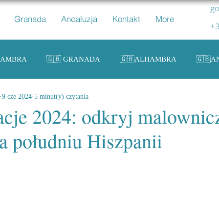
go
Granada
Andaluzja
Kontakt
More
+3
HAMBRA
🇬🇧 GRANADA
🇬🇧ALHAMBRA
🇬🇧A
9 cze 2024
5 minut(y) czytania
ZPANIA
🇬🇧 SPAIN
cje 2024: odkryj malownic
a południu Hiszpanii