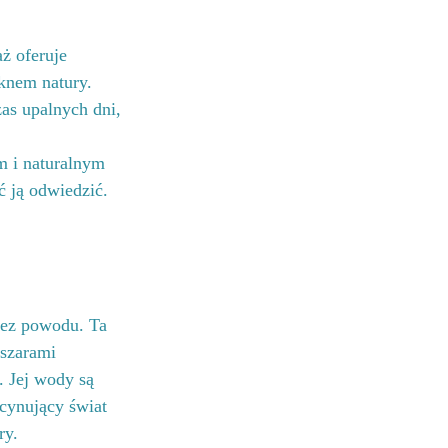
ż oferuje 
knem natury. 
as upalnych dni, 
m i naturalnym 
 ją odwiedzić.
bez powodu. Ta 
szarami 
 Jej wody są 
scynujący świat 
ry.