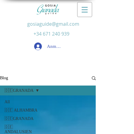
gosiaguide@gmail.com
+34 671 240 939
Anmelden
Blog
🇩🇪GRANADA
All
🇩🇪 ALHAMBRA
🇩🇪GRANADA
🇩🇪
ANDALUSIEN