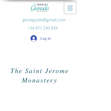
gosiaguide@gmail.com
+34 671 240 939
Log In
The Saint Jerome
Monastery
Enjoy the visit in the oldest
monastery of the
Granada
city
built at the beginning of the XV