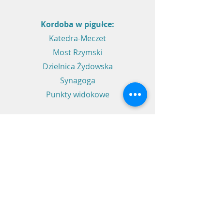
Kordoba w pigułce:
Katedra-Meczet
Most Rzymski
Dzielnica Żydowska
Synagoga
Punkty widokowe
Czas trwania zwiedzania Kordoby
z
przewodnikiem po polsku około 5
godzin.